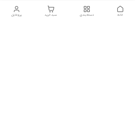
خانه
دسته‌بندی
سبد خرید
پروفایل
دسترسی سریع
سیاست حریم خصوصی
تماس با ما
قوانین و مقررات
درباره ما
شکایات
فروش انواع اکسسوری مو , کش مو , کلیپس مو و کانزاشی و
دیگراکسسوری های ترند وارداتی با قیمت مناسب