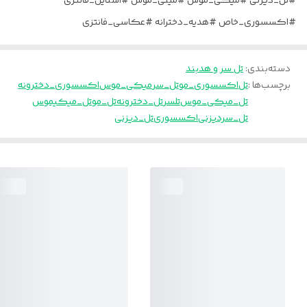
#تل_دیزنی #میکی_موس #مینی_موس #استایل_فانتزی
#اکسسوری_خاص #هدیه_دخترانه #عکاسی_فانتزی
دسته‌بندی
:
تل سر و هدبند
برچسب‌ها :
تل
اکسسوری_مو
تل_سر
میکی_موس
اکسسوری_دخترونه
تل_میکی_موس
تلسر
تل_دخترونه
تل_مو
تل_میکیموس
تل_سردیزنی
اکسسوری
تل_دیزنی