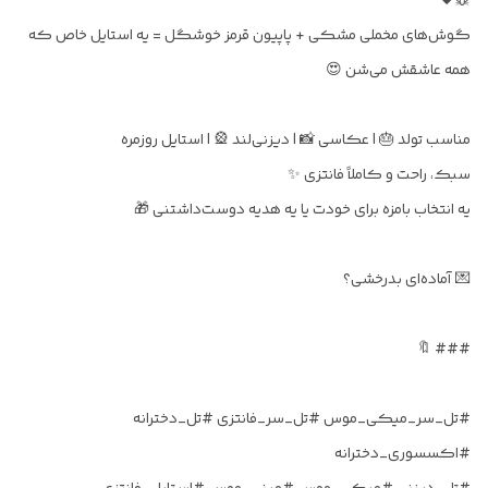
🐭❤️
گوش‌های مخملی مشکی + پاپیون قرمز خوشگل = یه استایل خاص که
همه عاشقش می‌شن 😍
مناسب تولد 🎂 | عکاسی 📸 | دیزنی‌لند 🎡 | استایل روزمره
سبک، راحت و کاملاً فانتزی ✨
یه انتخاب بامزه برای خودت یا یه هدیه دوست‌داشتنی 🎁
💌 آماده‌ای بدرخشی؟
### 🔖
#تل_سر_میکی_موس #تل_سر_فانتزی #تل_دخترانه
#اکسسوری_دخترانه