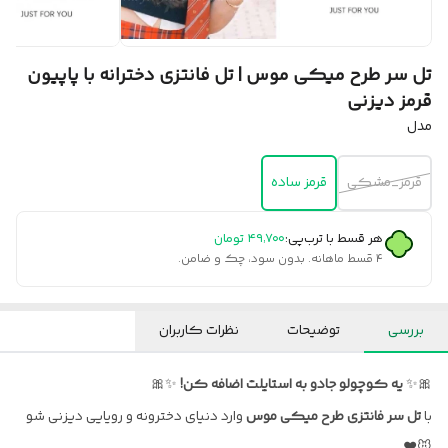
تل سر طرح میکی موس | تل فانتزی دخترانه با پاپیون
قرمز دیزنی
مدل
قرمز_مشکی
قرمز ساده
هر قسط با ترب‌پی:
۴۹٬۷۰۰
تومان
۴ قسط ماهانه. بدون سود، چک و ضامن.
بررسی
توضیحات
نظرات کاربران
🎀✨
یه کوچولو جادو به استایلت اضافه کن!
✨🎀
با
تل سر فانتزی طرح میکی موس
وارد دنیای دخترونه و رویایی دیزنی شو