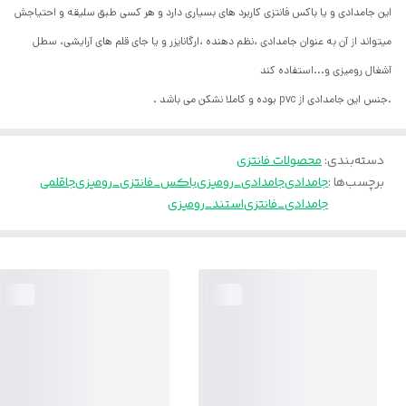
این جامدادی و یا باکس فانتزی کاربرد های بسیاری دارد و هر کسی طبق سلیقه و احتیاجش
میتواند از آن به عنوان جامدادی ،نظم دهنده ،ارگانایزر و یا جای قلم های آرایشی، سطل
آشغال رومیزی و...استفاده کند
.جنس این جامدادی از pvc بوده و کاملا نشکن می باشد .
دسته‌بندی
:
محصولات فانتزی
برچسب‌ها :
جامدادی
جامدادی_رومیزی
باکس_فانتزی_رومیزی
جاقلمی
جامدادی_فانتزی
استند_رومیزی