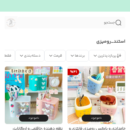
جستجو
استند_رومیزی
پربازدیدترین
برندها
قیمت
دسته‌بندی
فقط مح
%
41
ناموجود
ناموجود
جامدادی و باکس رومیزی فانتزی و
نظم دهنده ،جاقلمی و ارگانایزر