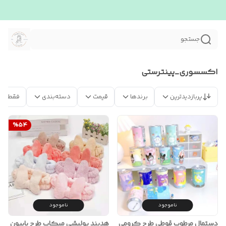
جستجو
اکسسوری_پینترستی
پربازدیدترین
برندها
قیمت
دسته‌بندی
فقط مح
%
54
ناموجود
ناموجود
دستمال مرطوب قوطی طرح کرومی
هدبند پولیشی میکاپ طرح پاپیون