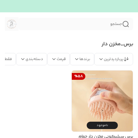
جستجو
برس_مخزن دار
پربازدیدترین
برندها
قیمت
دسته‌بندی
فقط مح
%
58
ناموجود
برس سیلیکونی مخزن دار حمام