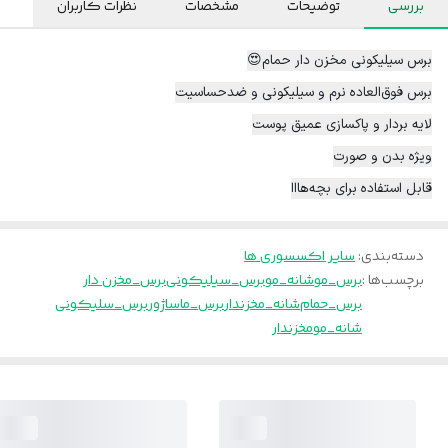
بررسی
توضیحات
مشخصات
نظرات کاربران
برس سیلیکونی مخزن دار حمام😍
برس فوق‌العاده نرم و سیلیکونی و ضدحساسیت
لایه بردار و پاکسازی عميق پوست
ویژه بدن و صورت
قابل استفاده برای بچه‌هااا
دسته‌بندی
:
سایر اکسسوری ها
برچسب‌ها :
برس_مو
شانه_مو
برس_سیلیکونی
برس_مخزن دار
برس_حمام
شانه_مخزندار
برس_ماساژور
برس_سلیکونی
شانه_مومخزندار