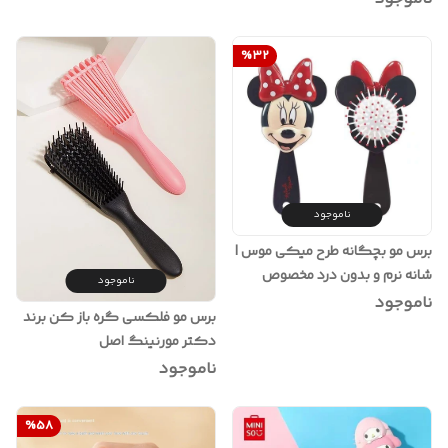
%
32
ناموجود
برس مو بچگانه طرح میکی موس |
شانه نرم و بدون درد مخصوص
ناموجود
کودکان
ناموجود
برس مو فلکسی گره باز کن برند
دکتر مورنینگ اصل
ناموجود
%
58