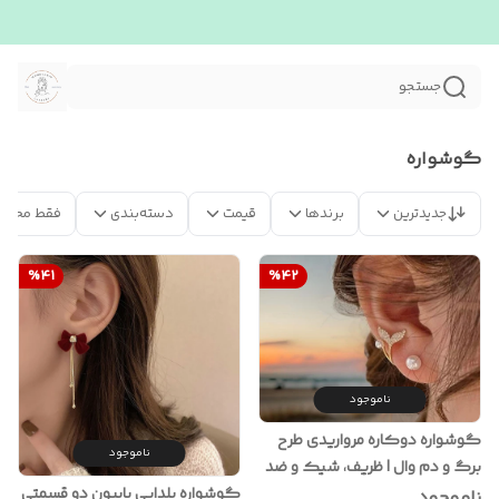
جستجو
گوشواره
جدیدترین
برندها
قیمت
دسته‌بندی
فقط محصو
%
41
%
42
ناموجود
گوشواره دوکاره مرواریدی طرح
ناموجود
برگ و دم وال | ظریف، شیک و ضد
حساسیت
گوشواره یلدایی پاپیون دو قسمتی
ناموجود