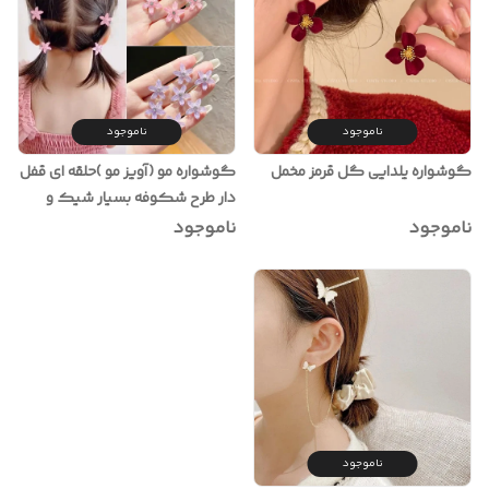
ناموجود
ناموجود
گوشواره یلدایی گل قرمز مخمل
گوشواره مو (آویز مو )حلقه ای قفل
دار طرح شکوفه بسیار شیک و
خاص
ناموجود
ناموجود
ناموجود