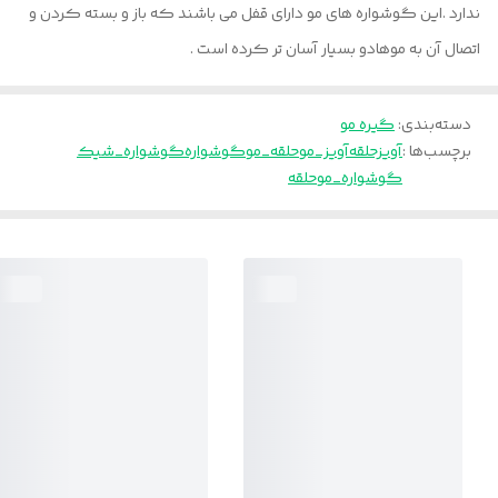
ندارد .این گوشواره های مو دارای قفل می باشند که باز و بسته کردن و
اتصال آن به موهادو بسیار آسان تر کرده است .
دسته‌بندی
:
گیره مو
برچسب‌ها :
آویزحلقه
آویز_مو
حلقه_مو
گوشواره
گوشواره_شیک
گوشواره_مو
حلقه