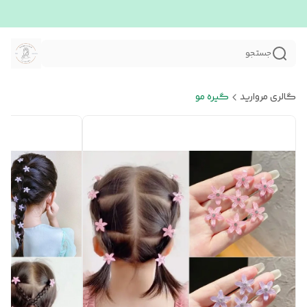
جستجو
گالری مروارید
گیره مو